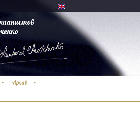
пианистов
ченко
Архив