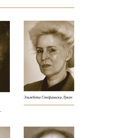
Эльжбета Стефаньска-Лукач