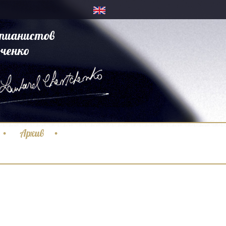
пианистов
ченко
Архив