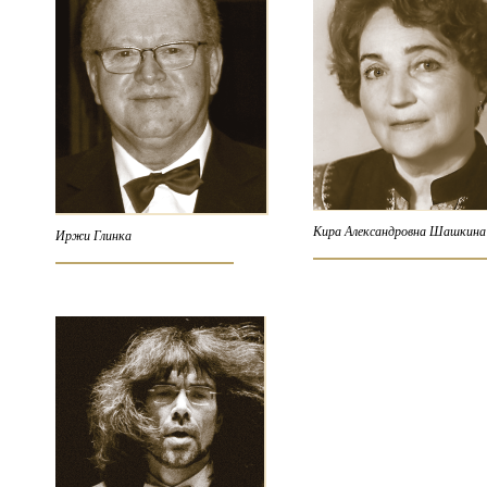
Кира Александровна Шашкина
Иржи Глинка