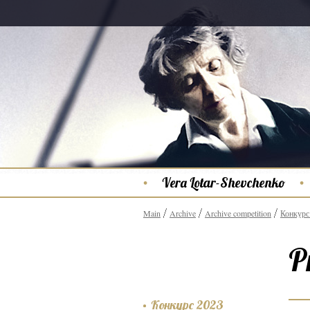
Vera Lotar-Shevchenko
Main
Archive
Archive competition
Конкурс
P
Конкурс 2023