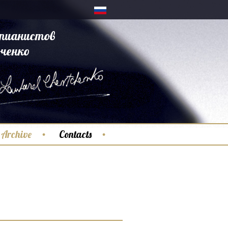
пианистов
ченко
Archive
Contacts