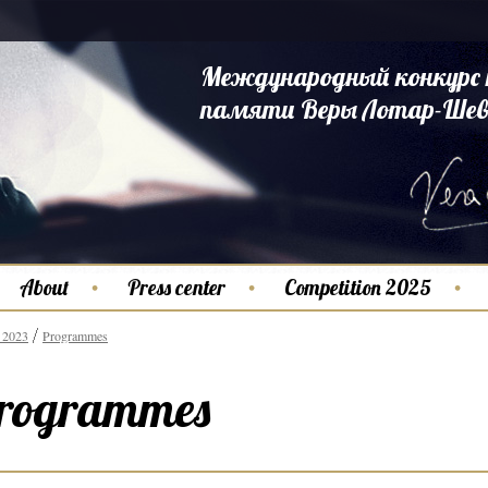
Международный конкурс 
памяти Веры Лотар-Шев
About
Press center
Competition 2025
 2023
Programmes
rogrammes