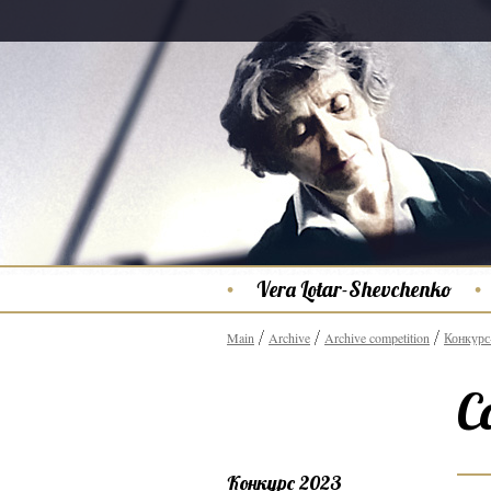
Vera Lotar-Shevchenko
Main
Archive
Archive competition
Конкурс
C
Конкурс 2023