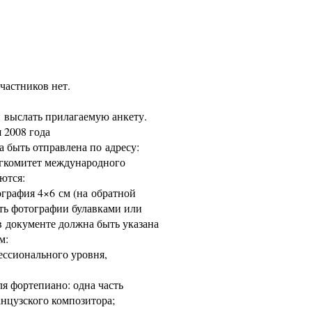
частников нет.
и выслать прилагаемую анкету.
я 2008 года
а быть отправлена по адресу:
Оргкомитет международного
аются:
ография 4×6 см (на обратной
ть фотографии булавками или
в документе должна быть указана
м:
ессионального уровня,
я фортепиано: одна часть
анцузского композитора;