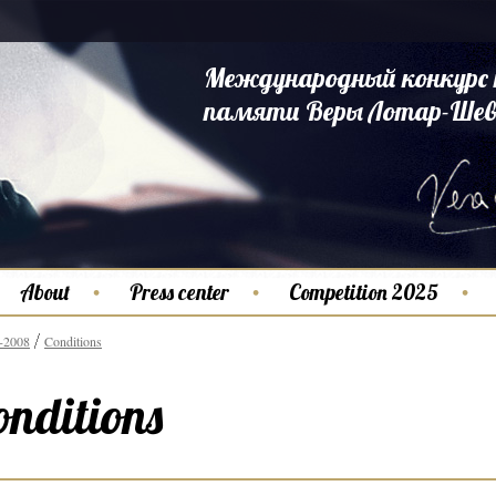
Международный конкурс 
памяти Веры Лотар-Шев
About
Press center
Competition 2025
-2008
Conditions
onditions