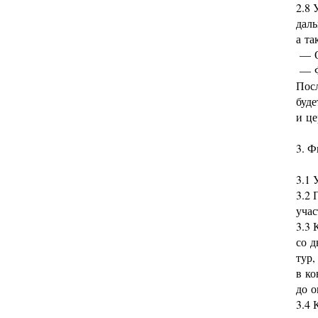
2.8 
даль
а та
— От
— Ф
Посл
буде
и це
3. 
3.1
3.2 
учас
3.3 
со д
тур,
в ко
до о
3.4 