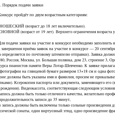
Порядок подачи заявки
Конкурс пройдёт по двум возрастным категориям:
ОШЕСКИЙ (возраст до 18 лет включительно).
НОВНОЙ (возраст от 19 лет). Верхнего ограничения возраста у
Для подачи заявки на участие в конкурсе необходимо заполнить 
 завершения приёма заявок на участие в конкурсе — 20 сентябр
а определяется по почтовому штемпелю отправки). Заявка должн
80, Россия, Москва, ул. Большая полянка, дом 23, строение 3, 
урса пианистов памяти Веры Лотар-Шевченко. К заявке прилаг
фотографии на глянцевой бумаге размером 13×18 см и одна фот
оне должны быть указаны имя и фамилия, просим не прикалыва
пками). Ксерокопия паспорта или документа, заменяющего его (
 рождения). Видеокассета, соответствующая следующим условия
пись должна быть только отличного качества, желательно проф
родолжительность записи до 35 минут,
запись должны быть включены только сольные произведения дл
сической сонаты, один виртуозный этюд, одно произведение фр