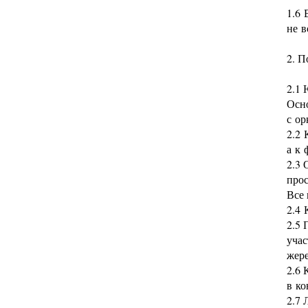
1.6 
не 
2. П
2.1 
Осно
с ор
2.2 
а к
2.3 
про
Все 
2.4 
2.5 
учас
жере
2.6 
в ко
2.7 