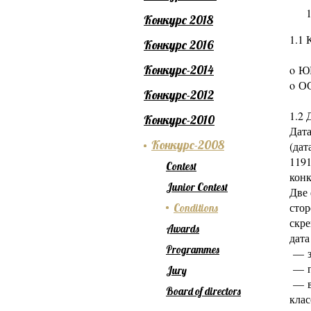
Конкурс 2018
1.1 
Конкурс 2016
Конкурс-2014
o
ЮН
o
ОС
Конкурс-2012
1.2 
Конкурс-2010
Дата
Конкурс-2008
(дат
1191
Contest
конк
Junior Contest
Две 
стор
Conditions
скре
Awards
дата
Programmes
— за
— п
Jury
— в 
Board of directors
клас