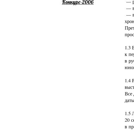
— ре
Конкурс-2006
— в
— ви
хрон
Прет
прос
1.3 
к пе
в ру
юнош
1.4 
выст
Все 
дат
1.5 
20 с
в пр