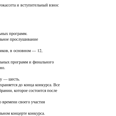
деокассета и вступительный взнос
льных программ.
альное прослушивание
иков, в основном — 12,
ольных программ и финального
чно.
лу — шесть.
храняется до конца конкурса. Все
рании, которое состоится после
о времени своего участия
льном концерте конкурса.