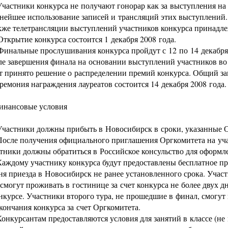
Участники конкурса не получают гонорар как за выступления на 
нейшее использование записей и трансляций этих выступлений. 
кже телетрансляции выступлений участников конкурса принадл
крытие конкурса состоится 1 декабря 2008 года.
инальные прослушивания конкурса пройдут с 12 по 14 декабр
е завершения финала на основании выступлений участников во
т принято решение о распределении премий конкурса. Общий з
ремония награждения лауреатов состоится 14 декабря 2008 года
Финансовые условия
 Участники должны прибыть в Новосибирск в сроки, указанные
После получения официального приглашения Оргкомитета на уч
тники должны обратиться в Российское консульство для оформл
Каждому участнику конкурса будут предоставлены бесплатное п
ня приезда в Новосибирск не ранее установленного срока. Учас
 смогут проживать в гостинице за счет конкурса не более двух 
нкурсе. Участники второго тура, не прошедшие в финал, смогут
кончания конкурса за счет Оргкомитета.
Конкурсантам предоставляются условия для занятий в классе (не 