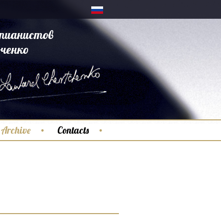
пианистов
ченко
Archive
Contacts