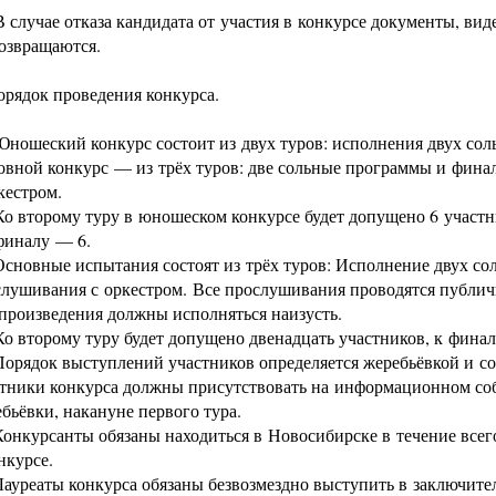
В случае отказа кандидата от участия в конкурсе документы, ви
возвращаются.
орядок проведения конкурса.
Юношеский конкурс состоит из двух туров: исполнения двух со
вной конкурс — из трёх туров: две сольные программы и фин
кестром.
Ко второму туру в юношеском конкурсе будет допущено 6 участн
 финалу — 6.
Основные испытания состоят из трёх туров: Исполнение двух с
слушивания с оркестром. Все прослушивания проводятся публи
произведения должны исполняться наизусть.
Ко второму туру будет допущено двенадцать участников, к фина
Порядок выступлений участников определяется жеребьёвкой и со
тники конкурса должны присутствовать на информационном соб
бьёвки, накануне первого тура.
Конкурсанты обязаны находиться в Новосибирске в течение всег
нкурсе.
Лауреаты конкурса обязаны безвозмездно выступить в заключите