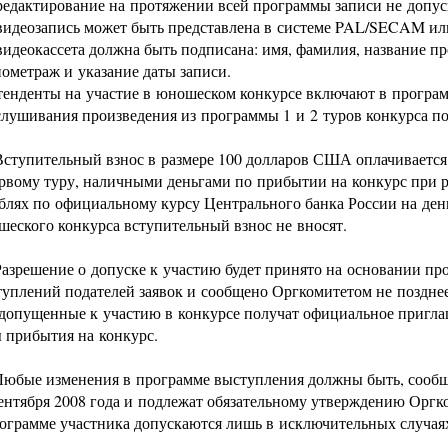
дактирование на протяжении всей программы записи не допуск
идеозапись может быть представлена в системе PAL/SECAM и
деокассета должна быть подписана: имя, фамилия, название пр
ометраж и указание даты записи.
енденты на участие в юношеском конкурсе включают в програ
лушивания произведения из программы 1 и 2 туров конкурса по
Вступительный взнос в размере 100 долларов США оплачиваетс
рвому туру, наличными деньгами по прибытии на конкурс при р
блях по официальному курсу Центрального банка России на ден
еского конкурса вступительный взнос не вносят.
Разрешение о допуске к участию будет принято на основании п
уплений подателей заявок и сообщено Оргкомитетом не позднее
допущенные к участию в конкурсе получат официальное пригла
ы прибытия на конкурс.
Любые изменения в программе выступления должны быть, сообщ
ентября 2008 года и подлежат обязательному утверждению Оргк
ограмме участника допускаются лишь в исключительных случая